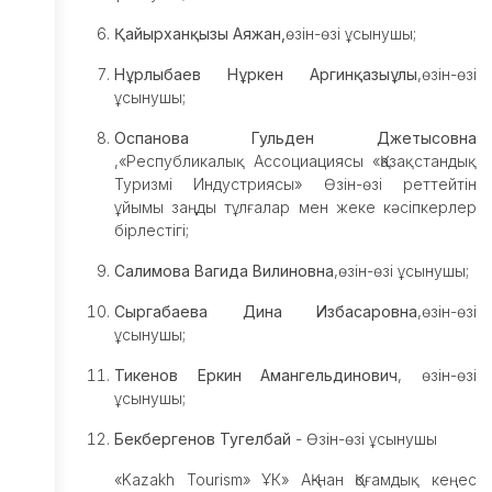
Қайырханқызы Аяжан,
өзін-өзі ұсынушы;
Нұрлыбаев Нұркен Аргинқазыұлы
,өзін-өзі
ұсынушы;
Оспанова Гульден Джетысовна
,«Республикалық Ассоциациясы «Қазақстандық
Туризмі Индустриясы» Өзін-өзі реттейтін
ұйымы заңды тұлғалар мен жеке кәсіпкерлер
бірлестігі;
Салимова Вагида Вилиновна
,өзін-өзі ұсынушы;
Сыргабаева Дина Избасаровна
,өзін-өзі
ұсынушы;
Тикенов Еркин Амангельдинович
, өзін-өзі
ұсынушы;
Бекбергенов Тугелбай
- Өзін-өзі ұсынушы
«Kazakh Tourism» ҰК» АҚ-нан Қоғамдық кеңес