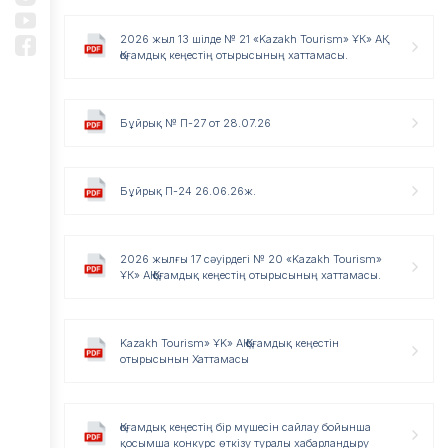
2026 жыл 13 шілде № 21 «Kazakh Tourism» ҰК» АҚ
Қоғамдық кеңестің отырысының хаттамасы.
Бұйрық № П-27 от 28.07.26
Бұйрық П-24 26.06.26ж.
2026 жылғы 17 сәуірдегі № 20 «Kazakh Tourism»
ҰК» АҚ Қоғамдық кеңестің отырысының хаттамасы.
Kazakh Tourism» ҰK» AҚ Қоғамдық кеңестін
отырысынын Хаттамасы
Қоғамдық кеңестің бір мүшесін сайлау бойынша
қосымша конкурс өткізу туралы хабарландыру