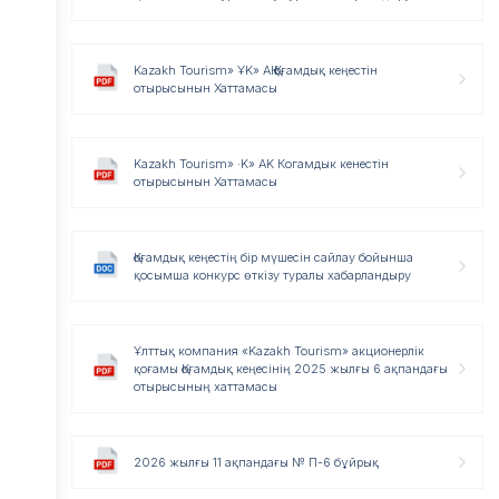
Kazakh Tourism» ҰK» AҚ Қоғамдық кеңестін
отырысынын Хаттамасы
Kazakh Tourism» ·K» AK Когамдык кенестін
отырысынын Хаттамасы
Қоғамдық кеңестің бір мүшесін сайлау бойынша
қосымша конкурс өткізу туралы хабарландыру
Ұлттық компания «Kazakh Tourism» акционерлік
қоғамы Қоғамдық кеңесінің 2025 жылғы 6 ақпандағы
отырысының хаттамасы
2026 жылғы 11 ақпандағы № П-6 бұйрық