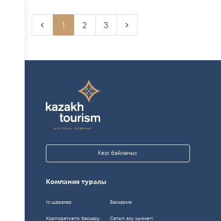
1
2
3
Кері байланыс
Компания туралы
Іс-шаралар
Басқарма
Корпоративтік басқару
Сатып алу қызметі