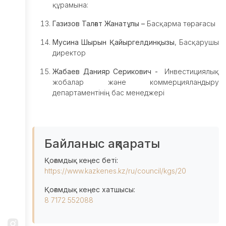
құрамына:
Газизов Талғат Жанатұлы –
Басқарма төрағасы
Мусина Шырын Қайыргелдинқызы
, Басқарушы
директор
Жабаев Данияр Серикович -
Инвестициялық
жобалар және коммерцияландыру
департаментінің бас менеджері
Байланыс ақпараты
Қоғамдық кеңес беті:
https://www.kazkenes.kz/ru/council/kgs/20
Қоғамдық кеңес хатшысы:
8 7172 552088