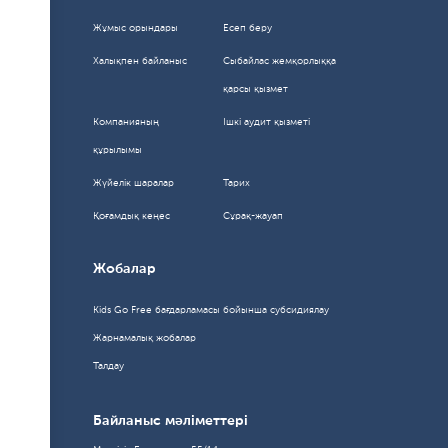
Жұмыс орындары
Есеп беру
Халықпен байланыc
Сыбайлас жемқорлыққа
қарсы қызмет
Компанияның
Ішкі аудит қызметі
құрылымы
Жүйелік шаралар
Тарих
Қоғамдық кеңес
Сұрақ-жауап
Жобалар
Kids Go Free бағдарламасы бойынша субсидиялау
Жарнамалық жобалар
Талдау
Байланыс мәліметтері