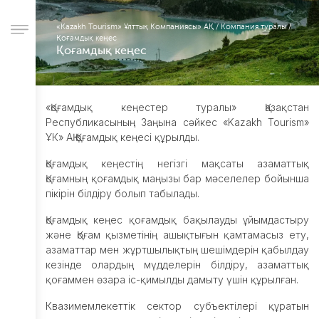
«Kazakh Tourism» Ұлттық Компаниясы» АҚ
/
Компания туралы
/
Қоғамдық кеңес
Қоғамдық кеңес
Компания
туралы
Іс-
«Қоғамдық кеңестер туралы» Қазақстан
шаралар
Республикасының Заңына сәйкес «Kazakh Tourism»
Басқарма
ҰК» АҚ Қоғамдық кеңесі құрылды.
Корпоративтік
Қоғамдық кеңестің негізгі мақсаты азаматтық
басқару
Қоғамның қоғамдық маңызы бар мәселелер бойынша
Сатып
пікірін білдіру болып табылады.
алу
қызметі
Қоғамдық кеңес қоғамдық бақылауды ұйымдастыру
және Қоғам қызметінің ашықтығын қамтамасыз ету,
Жұмыс
азаматтар мен жұртшылықтың шешімдерін қабылдау
орындары
кезінде олардың мүдделерін білдіру, азаматтық
Есеп
қоғаммен өзара іс-қимылды дамыту үшін құрылған.
беру
Халықпен
Квазимемлекеттік сектор субъектілері құратын
байланыc