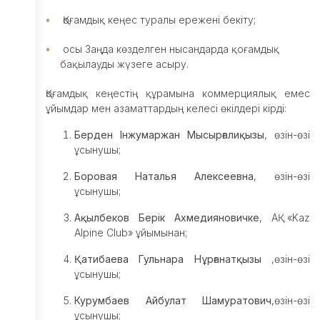
бағдарламасы
Қоғамдық кеңес туралы ережені бекіту;
бойынша
субсидиялау
осы Заңда көзделген нысандарда қоғамдық
Жарнамалық
бақылауды жүзеге асыру.
жобалар
Талдау
Қоғамдық кеңестің құрамына коммерциялық емес
ұйымдар мен азаматтардың келесі өкілдері кірді:
НеоНомад
Берден Інжумаржан Мысырғалиқызы
, өзін-өзі
Инвесторларға
ұсынушы;
Жаңалықтар
Боровая Наталья Алексеевна
, өзін-өзі
ұсынушы;
Қазақстан
туралы
Ақылбеков Берік Ахмедияновичке
, АҚ «Kaz
Alpine Club» ұйымынан;
Байланыс
Қатибаева Гульнара Нұрғанатқызы
,өзін-өзі
мәліметтері
ұсынушы;
Курумбаев Айбулат Шамуратович
,өзін-өзі
ұсынушы;