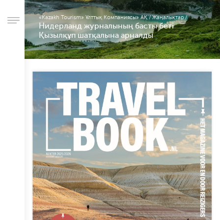
«Kazakh Tourism» Ұлттық Компаниясы» АҚ
/
Жаңалықтар
/
Нидерланд журналының басты беті
Қызылқұп шатқалына арналды
Компания
туралы
Іс-
шаралар
Басқарма
Корпоративтік
басқару
Сатып
алу
қызметі
Жұмыс
орындары
Есеп
беру
Халықпен
байланыc