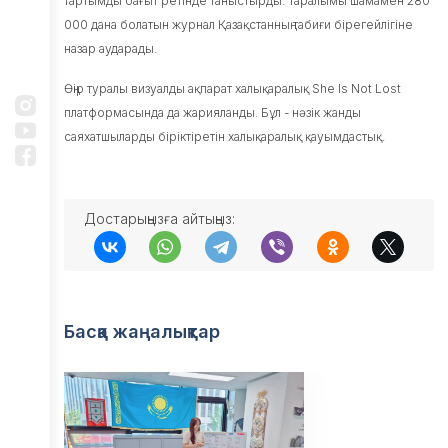
тартымды бағыт ретінде таныстырды. Таралымы шамамен 280
000 дана болатын журнал Қазақстанның табиғи бірегейлігіне
назар аударады.
Өңір туралы визуалды ақпарат халықаралық She Is Not Lost
платформасында да жарияланды. Бұл - нәзік жанды
саяхатшыларды біріктіретін халықаралық қауымдастық.
Достарыңызға айтыңыз:
Басқа жаңалықтар