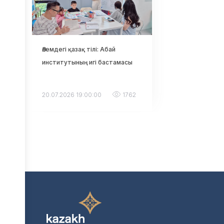
Әлемдегі қазақ тілі: Абай
институтының игі бастамасы
20.07.2026 19:00:00
1762
Қазақстан мен Өзбекстан
ортақ туристік кеңістік құру