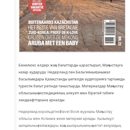
Сыбайлас
жемқорлыққа
қарсы
қызмет
Компанияның
құрылымы
Ішкі
аудит
қызметі
Бенилюкс елдері жаңа бағыттарды қа
растырып, Маңғыстауға
Жүйелік
назар аударуда. Нидерланд пен Бельгияның танымал
шаралар
басылымдары Қазақстанды шетелдік аудиторияға тартымды
Тарих
туристік бағыт ретінде таныстырды. Материалдар Маңғыстау
Қоғамдық
облысының экспедициялық әлеуеті мен бірегей табиғи
кеңес
ландшафттарына арналды.
Сұрақ-
жауап
Нидерланд корольдігінің Travel Book журналы Маңғыстау
Жобалар
облысы мен Астанаға жеке материал арнады. Қызылқұп
шатқалының пейзаждары жаңа шығарылымның негізгі визуалдық
Kids Go Free