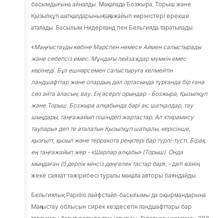
бағдарламасы
басымдығына айналды. Мақалада Бозжыра, Торыш және
бойынша
Қызылқұп шатқалдарының таңғажайып көріністері ерекше
субсидиялау
аталады. Басылым Нидерланд пен Бельгияда таратылады.
Жарнамалық
«
Маңғыстауды көбіне Марспен немесе Аймен салыстырады
жобалар
және себепсіз емес. Мұ
ндағы пейзаждар мүмкін емес
Талдау
көрінеді. Бұл ешнәрсемен салыстыруға келмейтін
НеоНомад
ландшафттар және олардың дәл ортасында тұрғанда бір ғана
сөз айта аласың: вау. Ең әсерлі орындар - Бозжыра, Қызылқұп
Инвесторларға
және Торыш. Бозжыра алқабында бәрі ақ: шатқалдар, тау
Жаңалықтар
шыңдары, т
аңғажайып пішіндегі жартастар. Ал «тирамису
таулары» деп те аталатын Қызылқұп шатқалы, керісінше,
Қазақстан
қызғылт, қызыл және терракота реңктері бар түрлі-түсті. Бірақ
туралы
ең таңғажайып жер - «Шарлар алқабы» (Торыш). Онда
мыңдаған (!) дерлік мінсіз дөңгелек тастар бар
», - деп өзінің
Байланыс
жеке саяхат тәжірибесі туралы мақала авторы баяндайды.
мәліметтері
Бельгиялық Papillio лайфстайл-басылымы да оқырмандарына
Маңғыстау облысын сирек кездесетін ландшафттары бар