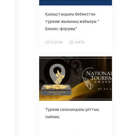
бағдарламасы
бойынша
Қазақстандағы Өзбекстан
субсидиялау
туризмі жылының жабылуы "
Жарнамалық
Бизнес-форумы"
жобалар
Талдау
07.11.2018
9472
НеоНомад
Инвесторларға
Жаңалықтар
Қазақстан
туралы
Байланыс
Туризм саласындағы ұлттық
мәліметтері
сыйлық