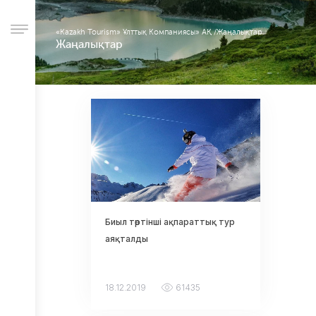
«Kazakh Tourism» Ұлттық Компаниясы» АҚ
/
Жаңалықтар
Жаңалықтар
Компания
туралы
Іс-
шаралар
Басқарма
Корпоративтік
басқару
Сатып
алу
қызметі
Биыл төртінші ақпараттық тур
Жұмыс
аяқталды
орындары
Есеп
беру
18.12.2019
61435
Халықпен
байланыc