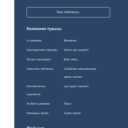
Кері байланыс
Компания туралы
Іс-шаралар
Басқарма
Корпоративтік басқару
Сатып алу қызметі
Жұмыс орындары
Есеп беру
Халықпен байланыc
Сыбайлас жемқорлыққа
қарсы қызмет
Компанияның
Ішкі аудит қызметі
құрылымы
Жүйелік шаралар
Тарих
Қоғамдық кеңес
Сұрақ-жауап