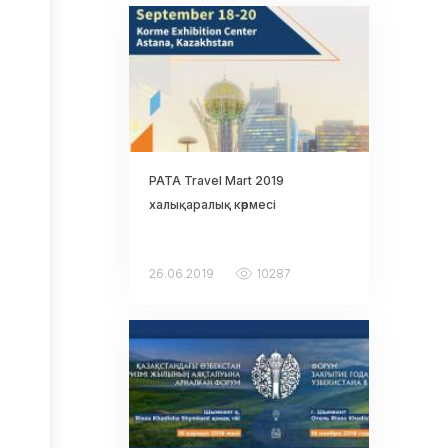
Сыбайлас
жемқорлыққа
қарсы
қызмет
Компанияның
құрылымы
Ішкі
PATA Travel Mart 2019
аудит
қызметі
халықаралық көрмесі
Жүйелік
шаралар
26.06.2019
10287
Тарих
Қоғамдық
кеңес
Сұрақ-
жауап
Жобалар
Kids Go Free