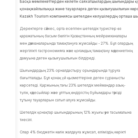
Басқа
мемлекеттерден
келетін
саяхатшылардың
шығындары
қ
Сыбайлас
қонақжайлылыққа
және
тауарларға
деген
қызығушылығын
көр
жемқорлыққа
Kazakh
Tourism
компаниясы
шетелд
ен
келушілердің
орташа
шы
қарсы
қызмет
Деректерге сәйкес, орта есеппен шетелдік туристер өз
Компанияның
қаражатының басым бөлігін Қазақстанның мейрамханалары
құрылымы
мен дәмханаларында тамақтануға жұмсайды - 27%. Бұл олардың
Ішкі
жергілікті гастрономияға және қоғамдық тамақтану мәдениетінің
аудит
дамуына деген қызығушылығын білдіреді.
қызметі
Шығындардың 23% орналдастыру орындарында тұруға
Жүйелік
шаралар
бағытталады. Бұл қонақ үй қызметтеріне деген сұранысты
Тарих
көрсетеді. Қаржының тағы 23% шетелдік меймандар азық-
түлік, кәдесыйлар және ұлттық өндірістің бұйымдары тәрізді
Қоғамдық
кеңес
тұтыну тауарларын сатып алуға жұмсайды.
Сұрақ-
Шетелдік қонақтар шығындарының 12% жуығы әуе тасымалына
жауап
тиесілі.
Жобалар
Олар 4% бюджетін көлік жалдауға жұмсап, еліміздің көрікті
Kids Go Free