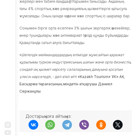
жерлері мен табиғи ландшафттарымен танысады. Ақшаның
бағдарламасы
тағы 4% спорттық және рекреациялық қызметтерге қатысуға
бойынша
субсидиялау
жұмсалады. Оның ішінде мәдени және спорттық іс-шаралар бар.
Жарнамалық
Сонымен бірге орта есеппен 3% шығын зергерлік әшекейлер,
жобалар
өнер туындылары және антиквариат тәрізді құнды бұйымдарды
Талдау
Қазақстанда сатып алуға бағытталады.
НеоНомад
«
Шетелдік меймандардардың елімізде жұмсайтын
қаражат
Инвесторларға
құрылымы туризм индустриясының шағын және орта бизнестің,
сондай-ақ қызмет көрсету салаларының дамуына қос
атын
Жаңалықтар
үлесін көрсетеді
», - деп атап өтті
«Kazakh Tourism» ҰК» АҚ
Б
асқарма төрағасының міндетін атқарушы Даниел
Қазақстан
Сержанұлы
.
туралы
Байланыс
мәліметтері
Достарыңызға айтыңыз: