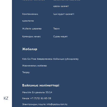
Компаниясы» АҚ Басқарма
қарсы қызмет
төрағасының орынбасары
Компанияның
Ішкі аудит қызметі
міндетін атқарушы б...
16.04.2026 15:11:00
10326
құрылымы
Жүйелік шаралар
Тарих
Қоғамдық кеңес
Сұрақ-жауап
Жобалар
Kids Go Free бағдарламасы бойынша субсидиялау
Жарнамалық жобалар
Талдау
Kazakh Tourism ұжымы Наурыз
мейрамын атап өтті
Байланыс мәліметтері
Мәңгілік Ел даңғылы 55/14
20.03.2026 16:34:00
11825
KZ
Кеңсе: +7 (7172) 91-95-38
EN
Электрондық пошта: info@qaztourism.kz