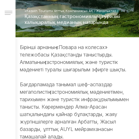
«Kazakh Tourism» Ұлттық Компаниясы» АҚ
/
Жаңалықтар
/
Қазақстанның гастрономиялық туризмі
халықаралық медианың назарында
Компания
туралы
Іс-
Бірінші арнаның «Повара на колесах»
шаралар
тележобасы Қазақстанды таныстырды.
Басқарма
Алматының гастрономиялық және туристік
Корпоративтік
мәдениеті туралы шығарылым эфирге шықты.
басқару
Сатып
Бағдарламада танымал шеф-аспаздар
алу
мегаполистің гастрономиялық мәдениетімен,
қызметі
тарихымен және туристік инфрақұрылымымен
Жұмыс
танысты. Көрермендер Алма-Арасан
орындары
шатқалындағы қайнар бұлақтарды, жаяу
Есеп
жүргіншілерге арналған Арбатты, Жасыл
беру
базарды, ұлттық AUYL мейрамханасын
Халықпен
тамашалай алады.
байланыc