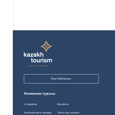
Қазақстан мен Өзбекстан
ортақ туристік кеңістік құру
жолында: «Kazakh Tourism»
және Өзбекс...
23.04.2026 11:07:00
9950
Кері байланыс
Компания туралы
Іс-шаралар
Басқарма
Корпоративтік басқару
Сатып алу қызметі