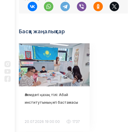
бағдарламасы
бойынша
субсидиялау
Жарнамалық
жобалар
Басқа жаңалықтар
Талдау
НеоНомад
Инвесторларға
Жаңалықтар
Қазақстан
туралы
Әлемдегі қазақ тілі: Абай
Байланыс
институтының игі бастамасы
мәліметтері
20.07.2026 19:00:00
1737