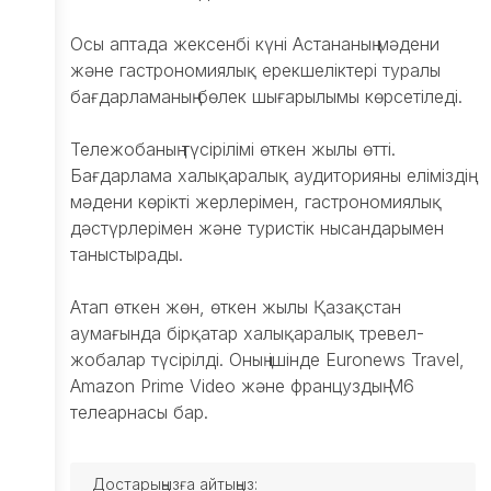
Сыбайлас
Осы аптада жексенбі күні Астананың мәдени
жемқорлыққа
және гастрономиялық ерекшеліктері туралы
қарсы
бағдарламаның бөлек шығарылымы көрсетіледі.
қызмет
Компанияның
Тележобаның түсірілімі өткен жылы өтті.
құрылымы
Бағдарлама халықаралық аудиторияны еліміздің
Ішкі
аудит
мәдени көрікті жерлерімен, гастрономиялық
қызметі
дәстүрлерімен және туристік нысандарымен
Жүйелік
таныстырады.
шаралар
Тарих
Атап өткен жөн, өткен жылы Қазақстан
Қоғамдық
аумағында бірқатар халықаралық тревел-
кеңес
жобалар түсірілді. Оның ішінде Euronews Travel,
Сұрақ-
Amazon Prime Video және француздың M6
жауап
телеарнасы бар.
Жобалар
Kids Go Free
Достарыңызға айтыңыз: